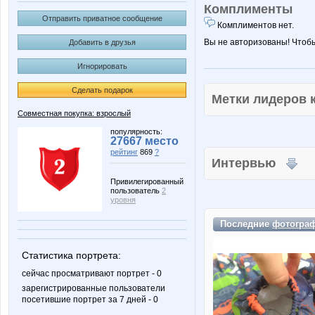
Комплименты
Отправить приватное сообщение
Комплиментов нет.
Вы не авторизованы! Чтоб
Добавить в друзья
Игнорировать
Сделать подарок
Метки лидеров
Совместная покупка: взрослый
популярность:
27667 место
рейтинг
869
?
Интервью
Привилегированный
пользователь
2
уровня
Последние
фотогра
Статистика портрета:
сейчас просматривают портрет - 0
зарегистрированные пользователи
посетившие портрет за 7 дней - 0